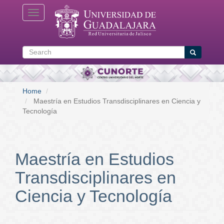
Skip
Toggle navigation
to
main
content
Search
Search
Home
Maestría en Estudios Transdisciplinares en Ciencia y
Tecnología
Maestría en Estudios
Transdisciplinares en
Ciencia y Tecnología