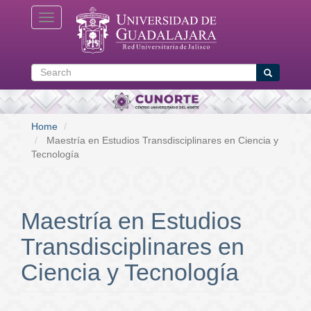
Skip
Toggle navigation
to
main
content
Search
Search
Home
Maestría en Estudios Transdisciplinares en Ciencia y
Tecnología
Maestría en Estudios
Transdisciplinares en
Ciencia y Tecnología