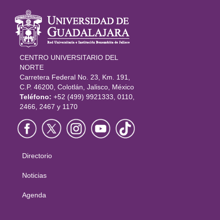
Información
del portal
CENTRO UNIVERSITARIO DEL
NORTE
Carretera Federal No. 23, Km. 191,
C.P. 46200, Colotlán, Jalisco, México
Teléfono:
+52 (499) 9921333, 0110,
2466, 2467 y 1170
Directorio
Menú
principal
Noticias
Agenda