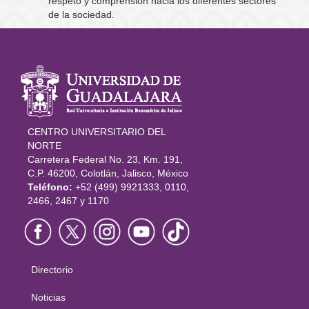
respeto y comprensión hacia los diferentes sectores
de la sociedad.
Información
del portal
CENTRO UNIVERSITARIO DEL
NORTE
Carretera Federal No. 23, Km. 191,
C.P. 46200, Colotlán, Jalisco, México
Teléfono:
+52 (499) 9921333, 0110,
2466, 2467 y 1170
Directorio
Menú
principal
Noticias