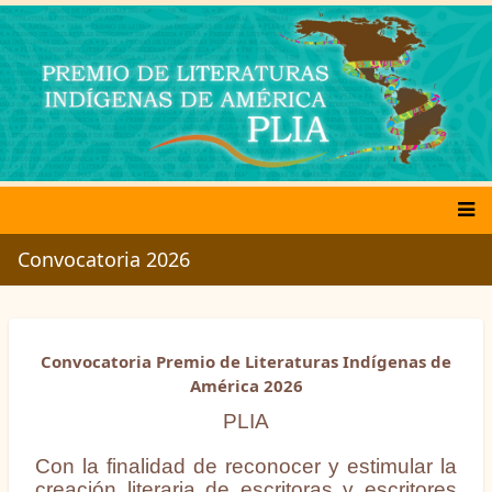
Pasar
al
contenido
principal
Main
Convocatoria 2026
navigation
Convocatoria Premio de Literaturas Indígenas de
América 2026
PLIA
Con la finalidad de reconocer y estimular la
creación literaria de escritoras y escritores