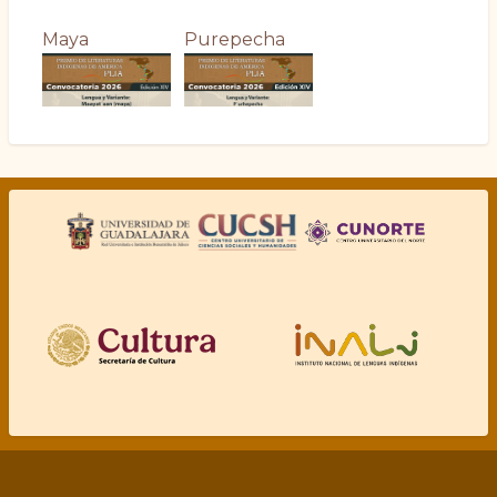
Maya
Purepecha