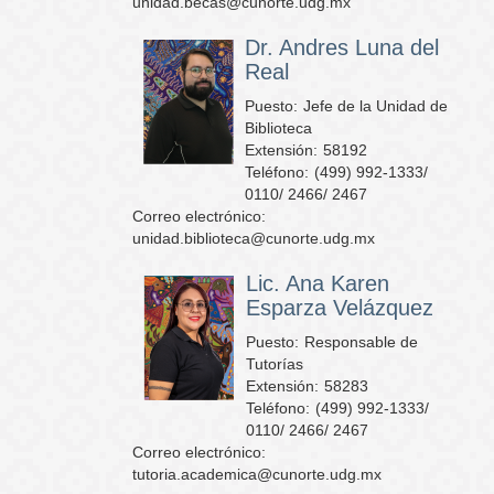
unidad.becas@cunorte.udg.mx
Dr. Andres Luna del
Real
Puesto:
Jefe de la Unidad de
Biblioteca
Extensión:
58192
Teléfono:
(499) 992-1333/
0110/ 2466/ 2467
Correo electrónico:
unidad.biblioteca@cunorte.udg.mx
Lic. Ana Karen
Esparza Velázquez
Puesto:
Responsable de
Tutorías
Extensión:
58283
Teléfono:
(499) 992-1333/
0110/ 2466/ 2467
Correo electrónico:
tutoria.academica@cunorte.udg.mx