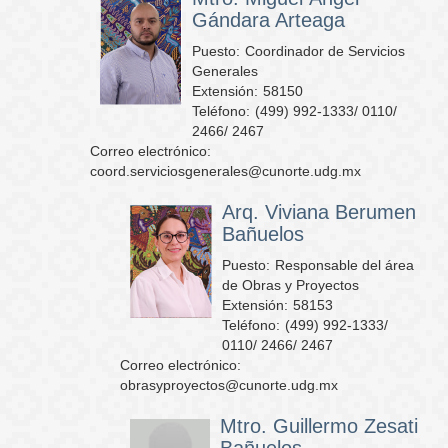
Gándara Arteaga
Puesto:
Coordinador de Servicios
Generales
Extensión:
58150
Teléfono:
(499) 992-1333/ 0110/
2466/ 2467
Correo electrónico:
coord.serviciosgenerales@cunorte.udg.mx
Arq. Viviana Berumen
Bañuelos
Puesto:
Responsable del área
de Obras y Proyectos
Extensión:
58153
Teléfono:
(499) 992-1333/
0110/ 2466/ 2467
Correo electrónico:
obrasyproyectos@cunorte.udg.mx
Mtro. Guillermo Zesati
Bañuelos