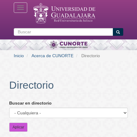
Pasar
Toggle navigation
al
contenido
principal
Buscar
Buscar
Inicio
Acerca de CUNORTE
Directorio
Directorio
Buscar en directorio
Aplicar