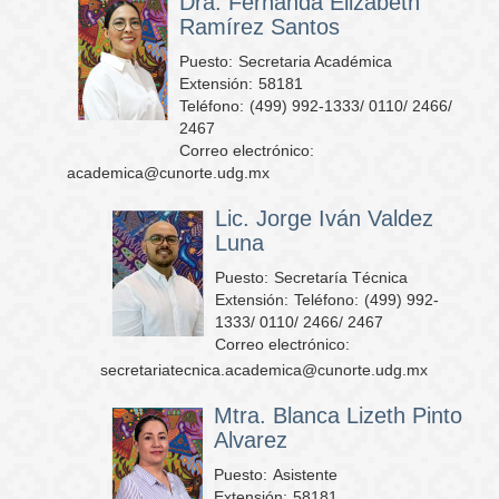
Dra. Fernanda Elizabeth
Ramírez Santos
Puesto:
Secretaria Académica
Extensión:
58181
Teléfono:
(499) 992-1333/ 0110/ 2466/
2467
Correo electrónico:
academica@cunorte.udg.mx
Lic. Jorge Iván Valdez
Luna
Puesto:
Secretaría Técnica
Extensión:
Teléfono:
(499) 992-
1333/ 0110/ 2466/ 2467
Correo electrónico:
secretariatecnica.academica@cunorte.udg.mx
Mtra. Blanca Lizeth Pinto
Alvarez
Puesto:
Asistente
Extensión:
58181