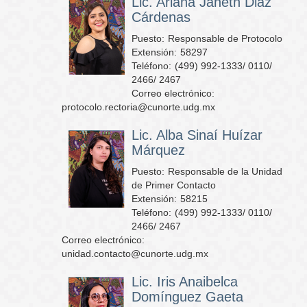
Lic. Ariana Janeth Diaz
Cárdenas
Puesto:
Responsable de Protocolo
Extensión:
58297
Teléfono:
(499) 992-1333/ 0110/
2466/ 2467
Correo electrónico:
protocolo.rectoria@cunorte.udg.mx
Lic. Alba Sinaí Huízar
Márquez
Puesto:
Responsable de la Unidad
de Primer Contacto
Extensión:
58215
Teléfono:
(499) 992-1333/ 0110/
2466/ 2467
Correo electrónico:
unidad.contacto@cunorte.udg.mx
Lic. Iris Anaibelca
Domínguez Gaeta