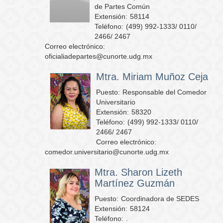
de Partes Común
Extensión:
58114
Teléfono:
(499) 992-1333/ 0110/
2466/ 2467
Correo electrónico:
oficialiadepartes@cunorte.udg.mx
Mtra. Miriam Muñoz Ceja
Puesto:
Responsable del Comedor
Universitario
Extensión:
58320
Teléfono:
(499) 992-1333/ 0110/
2466/ 2467
Correo electrónico:
comedor.universitario@cunorte.udg.mx
Mtra. Sharon Lizeth
Martínez Guzmán
Puesto:
Coordinadora de SEDES
Extensión:
58124
Teléfono:
.