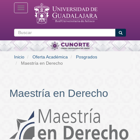
Pasar
Toggle navigation
al
contenido
principal
Buscar
Buscar
Inicio
Oferta Académica
Posgrados
Maestría en Derecho
Maestría en Derecho