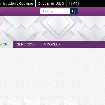
inistración y Gobierno
Otros sitios UdeG
Buscar
Buscar
SIÓN
SERVICIOS
MOODLE