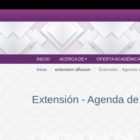
Pasar
al
contenido
principal
INICIO
ACERCA DE
OFERTA ACADÉMIC
MAIN
Inicio
extension difusion
Extensión - Agenda d
MENU
Extensión - Agenda de