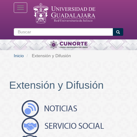
Pasar
Toggle navigation
al
contenido
principal
Buscar
Buscar
Inicio
Extensión y Difusión
Extensión y Difusión