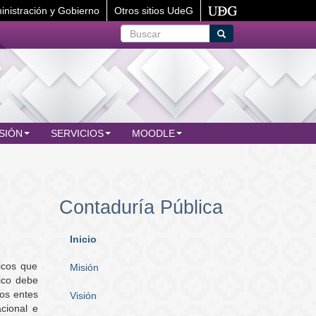
inistración y Gobierno
Otros sitios UdeG
Buscar
Buscar
SIÓN
SERVICIOS
MOODLE
Contaduría Pública
Inicio
icos que
Misión
lico debe
los entes
Visión
acional e