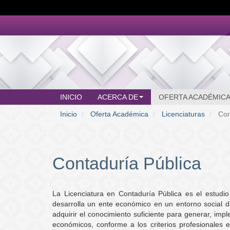
Pasar
al
contenido
principal
INICIO
ACERCA DE
OFERTA ACADÉMIC
MAIN
Inicio
Oferta Académica
Licenciaturas
Con
MENU
Contaduría Pública
La Licenciatura en Contaduría Pública es el estudio
desarrolla un ente económico en un entorno social de
adquirir el conocimiento suficiente para generar, impl
económicos, conforme a los criterios profesionales e