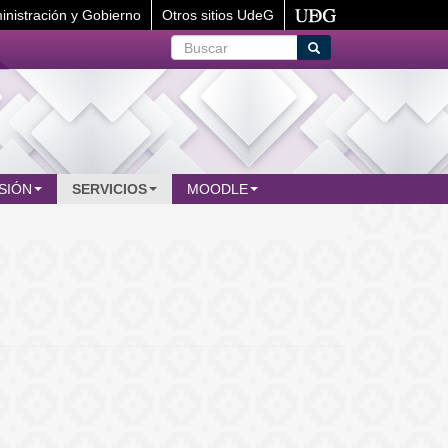
inistración y Gobierno
Otros sitios UdeG
Buscar
Buscar
SIÓN
SERVICIOS
MOODLE