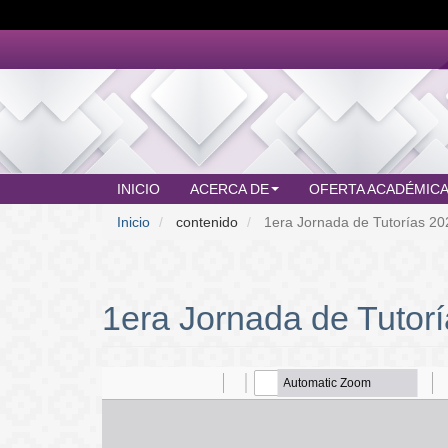
Pasar
al
contenido
principal
INICIO
ACERCA DE
OFERTA ACADÉMIC
MAIN
Inicio
contenido
1era Jornada de Tutorías 2
MENU
1era Jornada de Tutori