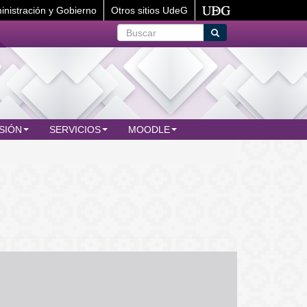
inistración y Gobierno
Otros sitios UdeG
Buscar
Buscar
SIÓN
SERVICIOS
MOODLE