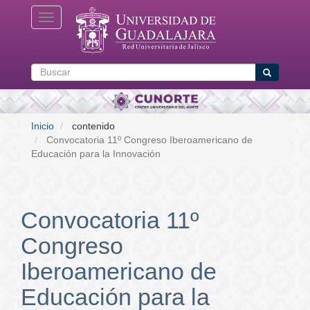
Pasar
Toggle navigation
al
contenido
principal
Buscar
Buscar
Inicio
contenido
Convocatoria 11º Congreso Iberoamericano de
Educación para la Innovación
Convocatoria 11º
Congreso
Iberoamericano de
Educación para la