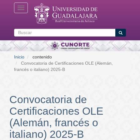
Pasar
Toggle navigation
al
contenido
principal
Buscar
Buscar
Inicio
contenido
Convocatoria de Certificaciones OLE (Alemán,
francés o italiano) 2025-B
Convocatoria de
Certificaciones OLE
(Alemán, francés o
italiano) 2025-B