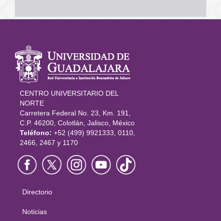
Información
del portal
CENTRO UNIVERSITARIO DEL
NORTE
Carretera Federal No. 23, Km. 191,
C.P. 46200, Colotlán, Jalisco, México
Teléfono:
+52 (499) 9921333, 0110,
2466, 2467 y 1170
Directorio
Menú
principal
Noticias