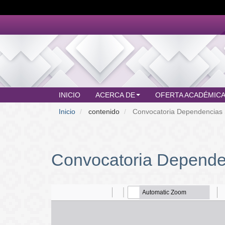
Pasar
al
contenido
principal
INICIO
ACERCA DE
OFERTA ACADÉMIC
MAIN
Inicio
contenido
Convocatoria Dependencias S
MENU
Convocatoria Dependen