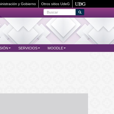
inistración y Gobierno
Otros sitios UdeG
Buscar
Buscar
SIÓN
SERVICIOS
MOODLE