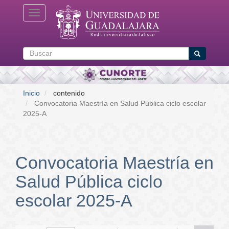
Pasar
Toggle navigation
al
contenido
principal
Buscar
Buscar
Inicio
contenido
Convocatoria Maestría en Salud Pública ciclo escolar
2025-A
Convocatoria Maestría en
Salud Pública ciclo
escolar 2025-A