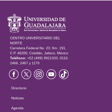
Información
del portal
CENTRO UNIVERSITARIO DEL
NORTE
Carretera Federal No. 23, Km. 191,
C.P. 46200, Colotlán, Jalisco, México
Teléfono:
+52 (499) 9921333, 0110,
2466, 2467 y 1170
Directorio
Menú
principal
Noticias
Agenda