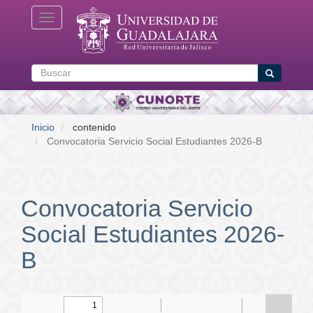
Pasar
Toggle navigation
al
contenido
principal
Buscar
Buscar
Inicio
contenido
Convocatoria Servicio Social Estudiantes 2026-B
Convocatoria Servicio
Social Estudiantes 2026-
B