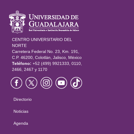
Información
del portal
CENTRO UNIVERSITARIO DEL
NORTE
Carretera Federal No. 23, Km. 191,
C.P. 46200, Colotlán, Jalisco, México
Teléfono:
+52 (499) 9921333, 0110,
2466, 2467 y 1170
Directorio
Menú
principal
Noticias
Agenda