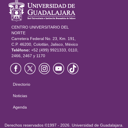
Información
del portal
CENTRO UNIVERSITARIO DEL
NORTE
Carretera Federal No. 23, Km. 191,
C.P. 46200, Colotlán, Jalisco, México
Teléfono:
+52 (499) 9921333, 0110,
2466, 2467 y 1170
Directorio
Menú
principal
Noticias
Agenda
Derechos
Derechos reservados ©1997 - 2026. Universidad de Guadalajara.