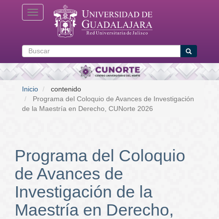
Pasar
Toggle navigation
al
contenido
principal
Buscar
Buscar
Inicio
contenido
Programa del Coloquio de Avances de Investigación
de la Maestría en Derecho, CUNorte 2026
Programa del Coloquio
de Avances de
Investigación de la
Maestría en Derecho,