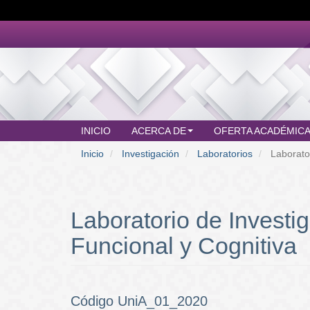
Pasar
al
contenido
principal
INICIO
ACERCA DE
OFERTA ACADÉMIC
MAIN
Inicio
Investigación
Laboratorios
Laborator
MENU
Laboratorio de Invest
Funcional y Cognitiva
Código UniA_01_2020