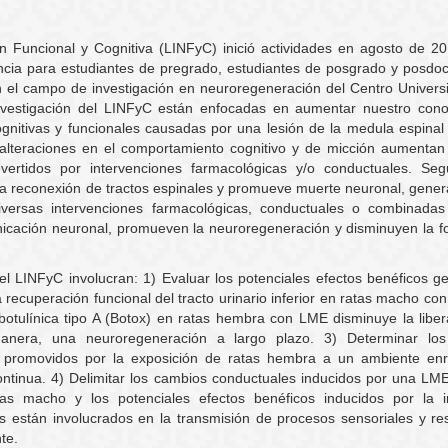
n Funcional y Cognitiva (LINFyC) inició actividades en agosto de 20
ncia para estudiantes de pregrado, estudiantes de posgrado y posdoc
n el campo de investigación en neuroregeneración del Centro Universi
investigación del LINFyC están enfocadas en aumentar nuestro cono
ognitivas y funcionales causadas por una lesión de la medula espina
, alteraciones en el comportamiento cognitivo y de micción aumentan
ertidos por intervenciones farmacológicas y/o conductuales. Seg
e la reconexión de tractos espinales y promueve muerte neuronal, gene
, diversas intervenciones farmacológicas, conductuales o combinada
cación neuronal, promueven la neuroregeneración y disminuyen la f
el LINFyC involucran: 1) Evaluar los potenciales efectos benéficos 
 recuperación funcional del tracto urinario inferior en ratas macho co
 botulínica tipo A (Botox) en ratas hembra con LME disminuye la libe
anera, una neuroregeneración a largo plazo. 3) Determinar los
ME promovidos por la exposición de ratas hembra a un ambiente enr
ontinua. 4) Delimitar los cambios conductuales inducidos por una LM
 macho y los potenciales efectos benéficos inducidos por la in
 están involucrados en la transmisión de procesos sensoriales y re
te.