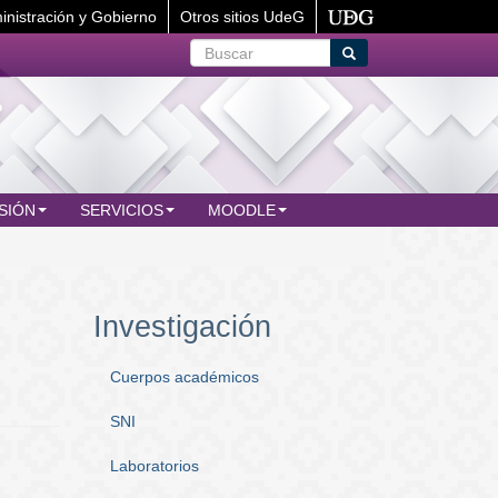
inistración y Gobierno
Otros sitios UdeG
Buscar
Buscar
SIÓN
SERVICIOS
MOODLE
Investigación
Cuerpos académicos
SNI
Laboratorios