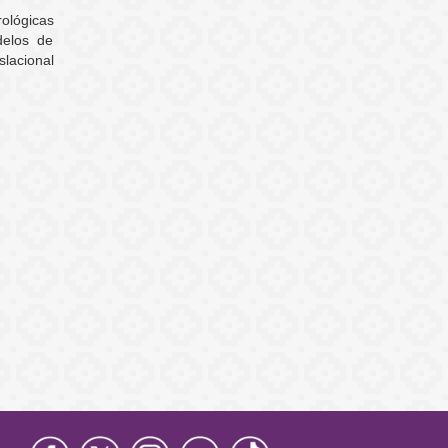
ológicas
delos de
lacional