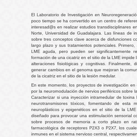
El Laboratorio de Investigación en Neuroregeneració
poco tiempo se ha convertido en un centro de refere
interesad@s en realizar estudios transdisciplinares e
Norte, Universidad de Guadalajara. Las líneas de 
sobre tres conceptos clave acerca de disfunciones c
largo plazo y sus tratamientos potenciales. Primero
LME aguda, pero pueden ser significantemente rev
formación de una cicatriz en el sitio de la LME impid
alteraciones fisiológicas y cognitivas. Finalmente
generar cambios en el genoma que mejoran la comuni
de la cicatriz en el sitio de la lesión medular.
En este momento, los proyectos de investigación en 
por la neuromodulación de nervios periféricos sobre la
Caracterizar si una inyección intramedular de toxina
neurotransmisores tóxicos, fomentando de esta m
neuroplásticos y epigenéticos en el sitio de la L
diseñado para provocar una estimulación sensorial c
sobre procesos de memoria a corto plazo en ratas
farmacológica de receptores P2X3 o P2X7, los cuales
inmunes en el sistema nervioso central, respectivamen