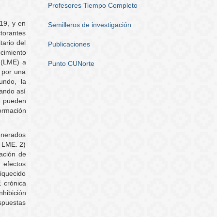
Profesores Tiempo Completo
19, y en
Semilleros de investigación
torantes
tario del
Publicaciones
cimiento
l (LME) a
Punto CUNorte
 por una
undo, la
rando así
s pueden
ormación
generados
n LME. 2)
ración de
 efectos
iquecido
E crónica
hibición
spuestas