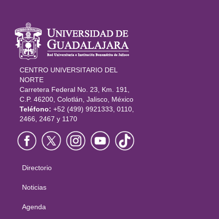
Información
del portal
CENTRO UNIVERSITARIO DEL
NORTE
Carretera Federal No. 23, Km. 191,
C.P. 46200, Colotlán, Jalisco, México
Teléfono:
+52 (499) 9921333, 0110,
2466, 2467 y 1170
Directorio
Menú
principal
Noticias
Agenda