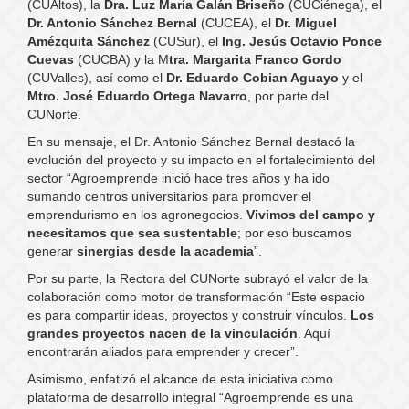
(CUAltos), la
Dra. Luz María Galán Briseño
(CUCiénega), el
Dr. Antonio Sánchez Bernal
(CUCEA), el
Dr. Miguel
Amézquita Sánchez
(CUSur), el
Ing. Jesús Octavio Ponce
Cuevas
(CUCBA) y la M
tra. Margarita Franco Gordo
(CUValles), así como el
Dr. Eduardo Cobian Aguayo
y el
Mtro. José Eduardo Ortega Navarro
, por parte del
CUNorte.
En su mensaje, el Dr. Antonio Sánchez Bernal destacó la
evolución del proyecto y su impacto en el fortalecimiento del
sector “Agroemprende inició hace tres años y ha ido
sumando centros universitarios para promover el
emprendurismo en los agronegocios.
Vivimos del campo y
necesitamos que sea sustentable
; por eso buscamos
generar
sinergias desde la academia
”.
Por su parte, la Rectora del CUNorte subrayó el valor de la
colaboración como motor de transformación “Este espacio
es para compartir ideas, proyectos y construir vínculos.
Los
grandes proyectos nacen de la vinculación
. Aquí
encontrarán aliados para emprender y crecer”.
Asimismo, enfatizó el alcance de esta iniciativa como
plataforma de desarrollo integral “Agroemprende es una