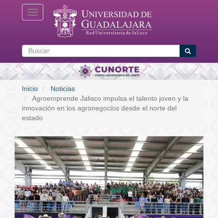
Pasar
Toggle navigation
al
contenido
principal
Buscar
Buscar
Inicio
Noticias
Agroemprende Jalisco impulsa el talento joven y la
innovación en los agronegocios desde el norte del
estado