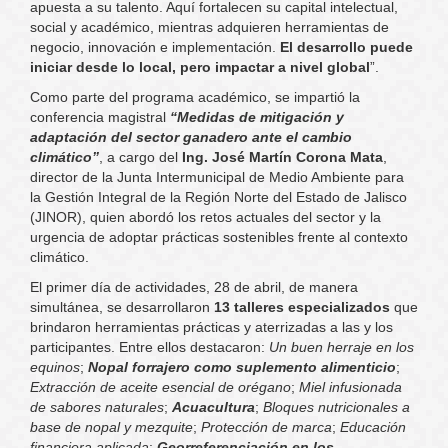
apuesta a su talento. Aquí fortalecen su capital intelectual,
social y académico, mientras adquieren herramientas de
negocio, innovación e implementación.
El desarrollo puede
iniciar desde lo local, pero impactar a nivel global
”.
Como parte del programa académico, se impartió la
conferencia magistral
“Medidas de mitigación y
adaptación del sector ganadero ante el cambio
climático”
, a cargo del
Ing. José Martín Corona Mata
,
director de la Junta Intermunicipal de Medio Ambiente para
la Gestión Integral de la Región Norte del Estado de Jalisco
(JINOR), quien abordó los retos actuales del sector y la
urgencia de adoptar prácticas sostenibles frente al contexto
climático.
El primer día de actividades, 28 de abril, de manera
simultánea, se desarrollaron
13 talleres especializados
que
brindaron herramientas prácticas y aterrizadas a las y los
participantes. Entre ellos destacaron:
Un buen herraje en los
equinos
;
Nopal forrajero como suplemento alimenticio
;
Extracción de aceite esencial de orégano
;
Miel infusionada
de sabores naturales
;
Acuacultura
;
Bloques nutricionales a
base de nopal y mezquite
;
Protección de marca
;
Educación
financiera aplicada
;
Georreferenciación en los