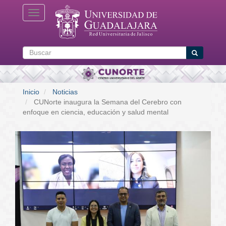
Pasar
Toggle navigation
al
contenido
principal
Buscar
Buscar
Inicio
Noticias
CUNorte inaugura la Semana del Cerebro con
enfoque en ciencia, educación y salud mental