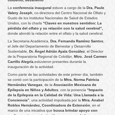
cuídenlo, desafíenlo
”.
La
conferencia inaugural
estuvo a cargo de la
Dra. Paule
Valery Joseph
, co-directora del Centro Nacional de Olfato y
Gusto de los Institutos Nacionales de Salud de Estados
Unidos, con la charla
“Claves en nuestros sentidos: La
pérdida del olfato y su relación con la salud cerebral”
,
donde abordó la relación entre el olfato y la salud cerebral.
La Secretaria Académica,
Dra. Fernanda Ramírez Santos
;
el Jefe del Departamento de Bienestar y Desarrollo
Sustentable,
Dr. Ángel Adrián Ayala González
; el Director
de la Preparatoria Regional de Colotlán,
Mtro. José Carmen
Carrillo Alegría
,estuvieron presentes durante la
inauguración de la actividad.
Como parte de las actividades de este primer día, también
se contó con la participación de la
Mtra. Norma Patricia
Hernández Vanegas
, de la
Asociación Mexicana de
Epilepsia en Niños y Adultos
, con la ponencia
“Impacto
de la Epilepsia en la Calidad de Vida: Una Llamada a la
Conciencia”
, una actividad impulsada por la
Mtra. Anabel
Robles Hernández, Coordinadora de Extensión
, en el
marco de una iniciativa que
busca brindar apoyo con