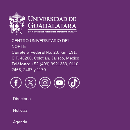
Información
del portal
CENTRO UNIVERSITARIO DEL
NORTE
Carretera Federal No. 23, Km. 191,
C.P. 46200, Colotlán, Jalisco, México
Teléfono:
+52 (499) 9921333, 0110,
2466, 2467 y 1170
Directorio
Menú
principal
Noticias
Agenda