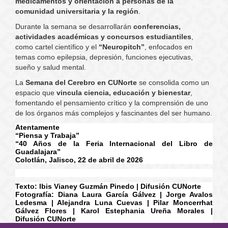
medicamentos y orientación a personas de la
comunidad universitaria y la región
.
Durante la semana se desarrollarán
conferencias,
actividades académicas y concursos estudiantiles
,
como cartel científico y el
“Neuropitch”
, enfocados en
temas como epilepsia, depresión, funciones ejecutivas,
sueño y salud mental.
La
Semana del Cerebro en CUNorte
se consolida como un
espacio que
vincula ciencia, educación y bienestar
,
fomentando el pensamiento crítico y la comprensión de uno
de los órganos más complejos y fascinantes del ser humano.
Atentamente
“Piensa y Trabaja”
“40 Años de la Feria Internacional del Libro de
Guadalajara”
Colotlán, Jalisco, 22 de abril de 2026
Texto: Ibis Vianey Guzmán Pinedo | Difusión CUNorte
Fotografía: Diana Laura García Gálvez | Jorge Avalos
Ledesma | Alejandra Luna Cuevas | Pilar Moncerrhat
Gálvez Flores | Karol Estephania Ureña Morales |
Difusión CUNorte