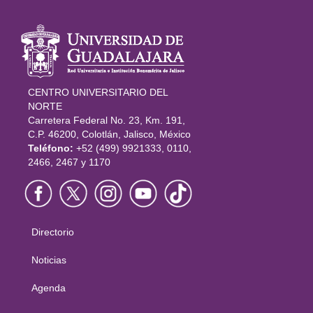
Información
del portal
CENTRO UNIVERSITARIO DEL
NORTE
Carretera Federal No. 23, Km. 191,
C.P. 46200, Colotlán, Jalisco, México
Teléfono:
+52 (499) 9921333, 0110,
2466, 2467 y 1170
Directorio
Menú
principal
Noticias
Agenda