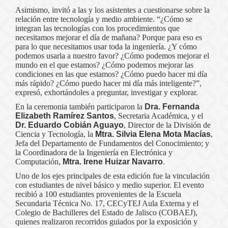
Asimismo, invitó a las y los asistentes a cuestionarse sobre la
relación entre tecnología y medio ambiente. “¿Cómo se
integran las tecnologías con los procedimientos que
necesitamos mejorar el día de mañana? Porque para eso es
para lo que necesitamos usar toda la ingeniería. ¿Y cómo
podemos usarla a nuestro favor? ¿Cómo podemos mejorar el
mundo en el que estamos? ¿Cómo podemos mejorar las
condiciones en las que estamos? ¿Cómo puedo hacer mi día
más rápido? ¿Cómo puedo hacer mi día más inteligente?”,
expresó, exhortándoles a preguntar, investigar y explorar.
En la ceremonia también participaron la
Dra. Fernanda
Elizabeth Ramírez Santos
, Secretaria Académica, y el
Dr. Eduardo Cobián Aguayo
, Director de la División de
Ciencia y Tecnología, la
Mtra. Silvia Elena Mota Macías
,
Jefa del Departamento de Fundamentos del Conocimiento; y
la Coordinadora de la Ingeniería en Electrónica y
Computación,
Mtra. Irene Huizar Navarro
.
Uno de los ejes principales de esta edición fue la vinculación
con estudiantes de nivel básico y medio superior. El evento
recibió a 100 estudiantes provenientes de la Escuela
Secundaria Técnica No. 17, CECyTEJ Aula Externa y el
Colegio de Bachilleres del Estado de Jalisco (COBAEJ),
quienes realizaron recorridos guiados por la exposición y