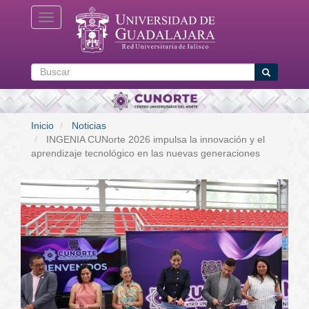
Pasar
Toggle navigation
al
contenido
principal
Buscar
Buscar
Inicio
Noticias
INGENIA CUNorte 2026 impulsa la innovación y el
aprendizaje tecnológico en las nuevas generaciones