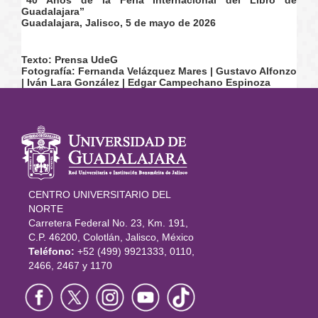
“40 Años de la Feria Internacional del Libro de
Guadalajara”
Guadalajara, Jalisco, 5 de mayo de 2026
Texto:
Prensa UdeG
Fotografía: Fernanda Velázquez Mares | Gustavo Alfonzo
| Iván Lara González | Edgar Campechano Espinoza
Información
del portal
CENTRO UNIVERSITARIO DEL
NORTE
Carretera Federal No. 23, Km. 191,
C.P. 46200, Colotlán, Jalisco, México
Teléfono:
+52 (499) 9921333, 0110,
2466, 2467 y 1170