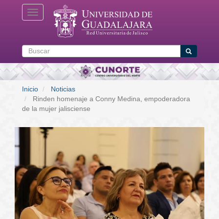
Pasar
Toggle navigation
al
contenido
principal
Buscar
Buscar
Inicio
Noticias
Rinden homenaje a Conny Medina, empoderadora
de la mujer jalisciense