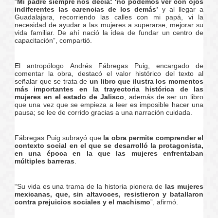
“
Mi padre siempre nos decía: ‘no podemos ver con ojos
indiferentes las carencias de los demás’
y al llegar a
Guadalajara, recorriendo las calles con mi papá, vi la
necesidad de ayudar a las mujeres a superarse, mejorar su
vida familiar. De ahí nació la idea de fundar un centro de
capacitación”, compartió.
El antropólogo Andrés Fábregas Puig, encargado de
comentar la obra, destacó el valor histórico del texto al
señalar que se trata de
un libro que ilustra los momentos
más importantes en la trayectoria histórica de las
mujeres en el estado de Jalisco
, además de ser un libro
que una vez que se empieza a leer es imposible hacer una
pausa; se lee de corrido gracias a una narración cuidada.
Fábregas Puig subrayó que
la obra permite comprender el
contexto social en el que se desarrolló la protagonista,
en una época en la que las mujeres enfrentaban
múltiples barreras
.
“Su vida es una trama de la historia pionera de
las mujeres
mexicanas, que, sin altavoces, resistieron y batallaron
contra prejuicios sociales y el machismo
”, afirmó.