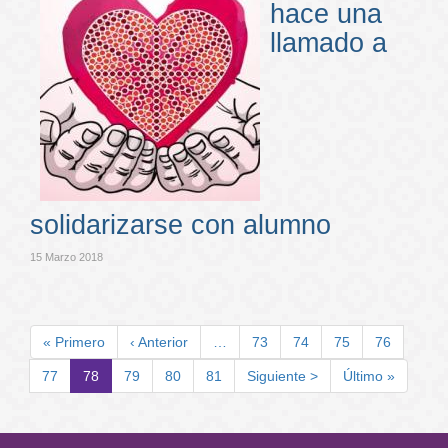
hace una
llamado a
solidarizarse con alumno
15 Marzo 2018
Paginación
Primera
« Primero
Página
‹ Anterior
…
Page
73
Page
74
Page
75
Page
76
página
anterior
Page
77
Página
78
Page
79
Page
80
Page
81
Siguiente
Siguiente >
Última
Último »
actual
página
página