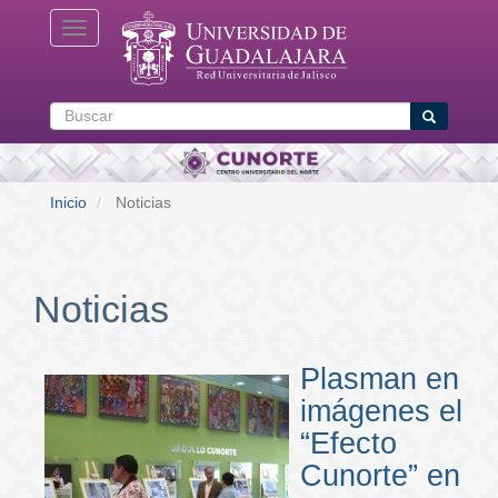
Pasar
Toggle navigation
al
contenido
principal
Buscar
Buscar
Inicio
Noticias
Noticias
Plasman en
imágenes el
“Efecto
Cunorte” en