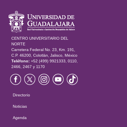
Información
del portal
CENTRO UNIVERSITARIO DEL
NORTE
Carretera Federal No. 23, Km. 191,
C.P. 46200, Colotlán, Jalisco, México
Teléfono:
+52 (499) 9921333, 0110,
2466, 2467 y 1170
Directorio
Menú
principal
Noticias
Agenda