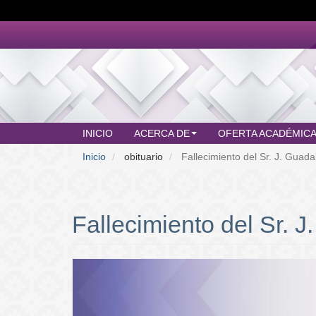
Pasar
al
contenido
principal
INICIO
ACERCA DE
OFERTA ACADÉMIC
MAIN
Inicio
obituario
Fallecimiento del Sr. J. Guad
MENU
Fallecimiento del Sr.