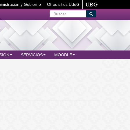
inistración y Gobierno
Otros sitios UdeG
Buscar
Buscar
SIÓN
SERVICIOS
MOODLE