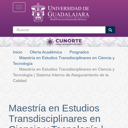
Pasar
Toggle navigation
al
contenido
principal
Buscar
Buscar
Inicio
Oferta Académica
Posgrados
Maestría en Estudios Transdisciplinares en Ciencia y
Tecnología
Maestría en Estudios Transdisciplinares en Ciencia y
Tecnología | Sistema Interno de Aseguramiento de la
Calidad
Maestría en Estudios
Transdisciplinares en