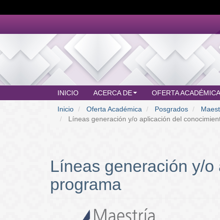
Pasar
al
contenido
principal
INICIO
ACERCA DE
OFERTA ACADÉMIC
MAIN
Inicio
Oferta Académica
Posgrados
Maestr
MENU
Líneas generación y/o aplicación del conocimien
Líneas generación y/o 
programa