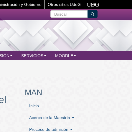
inistración y Gobierno
Otros sitios UdeG
Buscar
Buscar
SIÓN
SERVICIOS
MOODLE
MAN
el
Inicio
Acerca de la Maestría
Proceso de admisión