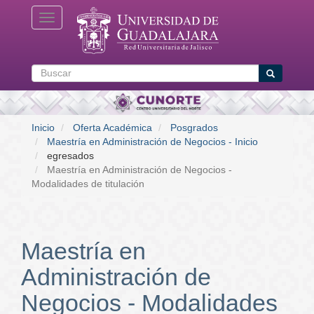
Pasar
Toggle navigation
al
contenido
principal
Buscar
Buscar
Inicio
Oferta Académica
Posgrados
Maestría en Administración de Negocios - Inicio
egresados
Maestría en Administración de Negocios -
Modalidades de titulación
Maestría en
Administración de
Negocios - Modalidades