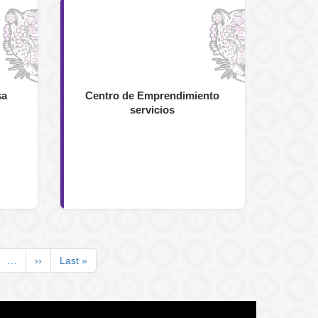
sa
Centro de Emprendimiento
servicios
…
Siguiente
››
Última
Last »
página
página