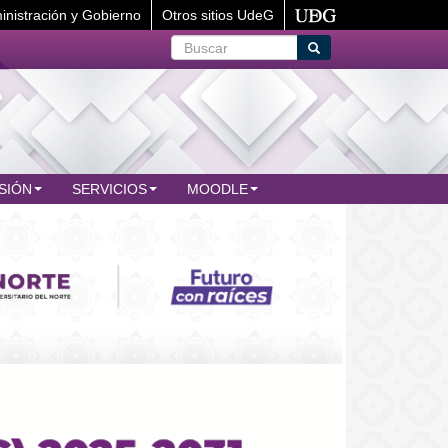
inistración y Gobierno
Otros sitios UdeG
Buscar
Buscar
SIÓN
SERVICIOS
MOODLE