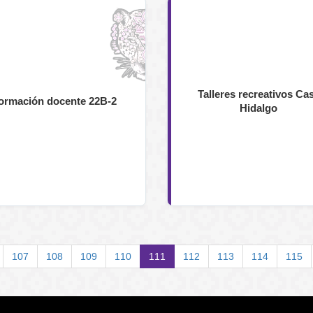
Talleres recreativos Ca
ormación docente 22B-2
Hidalgo
Page
107
Page
108
Page
109
Page
110
Página
111
Page
112
Page
113
Page
114
Page
115
actual