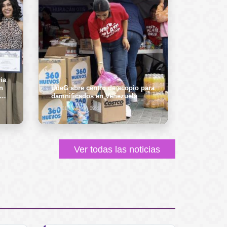
ia
n
UdeG abre centro de acopio para
damnificados en Venezuela
Mié, 01/07/2026 - 09:41
Ver todas las noticias