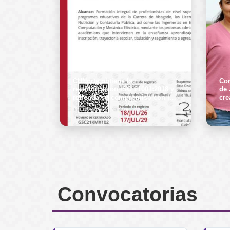
CUNorte obtiene la
Con
recertificación ISO 21001:2018 y
de 
refrenda su compromiso con la
cre
calidad educativa
Jue, 06/08/2026 - 13:40
Lun,
Convocatorias