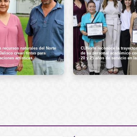
 recursos naturales del Norte
CUNorte reconoce la trayector
Jalisco crean tintas para
de su personal académico co
aciones artísticas
20 y 25 años de servicio en la
Universidad de Guadalajara
 27/07/2026 - 13:31
Mié, 01/07/2026 - 19:30