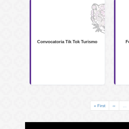
Convocatoria Tik Tok Turismo
F
Paginación
Primera
« First
Página
‹‹
…
página
anterior