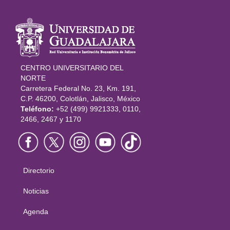
Información
del portal
CENTRO UNIVERSITARIO DEL
NORTE
Carretera Federal No. 23, Km. 191,
C.P. 46200, Colotlán, Jalisco, México
Teléfono:
+52 (499) 9921333, 0110,
2466, 2467 y 1170
Directorio
Menú
principal
Noticias
Agenda