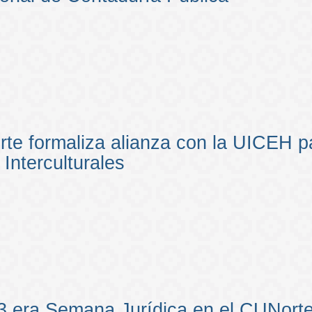
te formaliza alianza con la UICEH p
 Interculturales
a 3.era Semana Jurídica en el CUNort