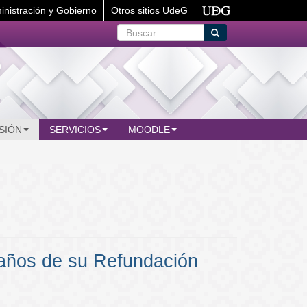
inistración y Gobierno
Otros sitios UdeG
Buscar
Buscar
SIÓN
SERVICIOS
MOODLE
años de su Refundación