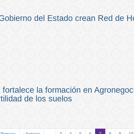
obierno del Estado crean Red de Hos
fortalece la formación en Agronegoc
tilidad de los suelos
rimera
 Primero
Página
‹ Anterior
…
Page
3
Page
4
Page
5
Page
6
Página
7
Page
8
Page
9
Pa
10