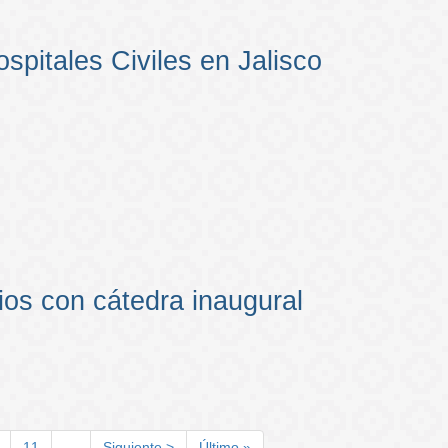
pitales Civiles en Jalisco
ios con cátedra inaugural
ge
Page
11
…
Siguiente
Siguiente >
Última
Último »