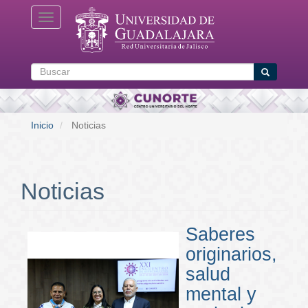
Pasar
Toggle navigation
al
contenido
principal
Buscar
Buscar
Inicio
Noticias
Noticias
Saberes
originarios,
salud
mental y