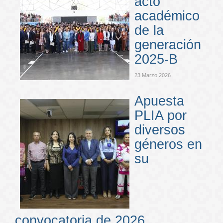
acto
académico
de la
generación
2025-B
23 Marzo 2026
Apuesta
PLIA por
diversos
géneros en
su
convocatoria de 2026