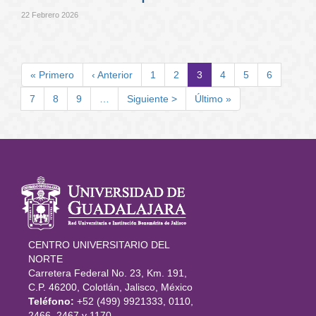
22 Febrero 2026
Paginación
Primera
« Primero
Página
‹ Anterior
Page
1
Page
2
Página
3
Page
4
Page
5
Page
6
página
anterior
actual
Page
7
Page
8
Page
9
…
Siguiente
Siguiente >
Última
Último »
página
página
Información
del portal
CENTRO UNIVERSITARIO DEL
NORTE
Carretera Federal No. 23, Km. 191,
C.P. 46200, Colotlán, Jalisco, México
Teléfono:
+52 (499) 9921333, 0110,
2466, 2467 y 1170