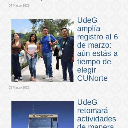
04 Marzo 2026
UdeG
amplía
registro al 6
de marzo:
aún estás a
tiempo de
elegir
CUNorte
03 Marzo 2026
UdeG
retomará
actividades
de manera