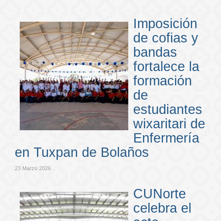
Imposición
de cofias y
bandas
fortalece la
formación
de
estudiantes
wixaritari de
Enfermería
en Tuxpan de Bolaños
23 Marzo 2026
CUNorte
celebra el