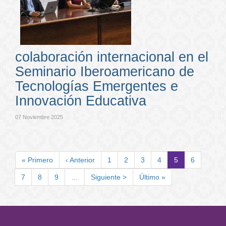
colaboración internacional en el
Seminario Iberoamericano de
Tecnologías Emergentes e
Innovación Educativa
07 Noviembre 2025
Paginación
Primera
« Primero
Página
‹ Anterior
Page
1
Page
2
Page
3
Page
4
Página
5
Page
6
página
anterior
actual
Page
7
Page
8
Page
9
…
Siguiente
Siguiente >
Última
Último »
página
página