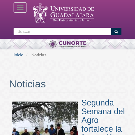
Pasar
Toggle navigation
al
contenido
principal
Buscar
Buscar
Inicio
Noticias
Noticias
Segunda
Semana del
Agro
fortalece la