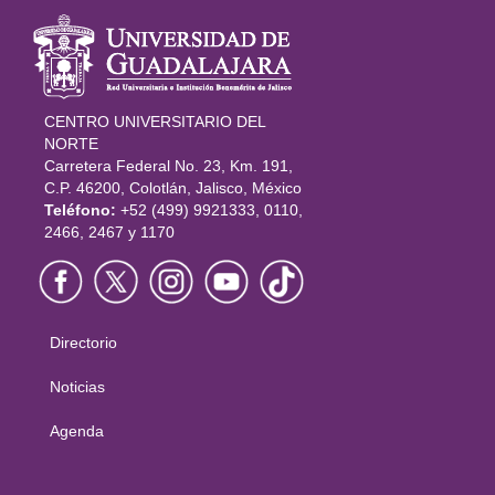
Información
del portal
CENTRO UNIVERSITARIO DEL
NORTE
Carretera Federal No. 23, Km. 191,
C.P. 46200, Colotlán, Jalisco, México
Teléfono:
+52 (499) 9921333, 0110,
2466, 2467 y 1170
Directorio
Menú
principal
Noticias
Agenda