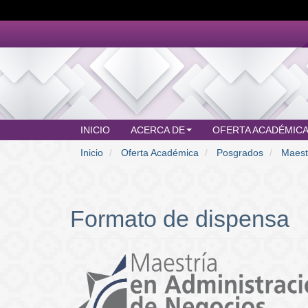
Pasar
al
contenido
principal
INICIO
ACERCA DE
OFERTA ACADÉMIC
MAIN
Inicio
Oferta Académica
Posgrados
Maestr
MENU
Formato de dispensa