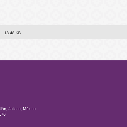
18.48 KB
rtal
lán, Jalisco, México
170